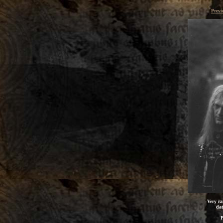
Previ
Very r
dat
P