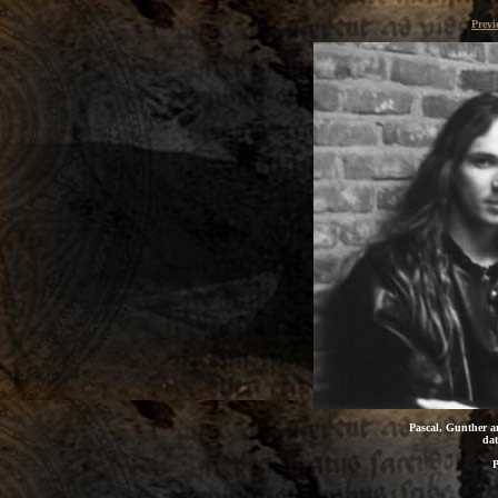
Previ
Pascal, Gunther a
dat
P