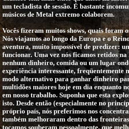
um tecladista de sessão. É bastante incomum
músicos de Metal extremo colaborem.
Vocês fizeram muitos shows, quais foram 
Nós viajamos ao longo da Europa e o Rein
aventura, muito impossível de predizer: um
funcionar. Uma vez nós ficamos retidos na
nenhum dinheiro, comida ou um lugar onde
experiência interessante, freqüentemente 
modo alternativo para ganhar dinheiro par
multidões maiores hoje em dia enquanto no
em nosso trabalho. Suponha que esta expl
isto. Desde então (especialmente no princí
próprio país, nós preferimos nos concentra
também melhoraram dentro das fronteiras 
tocamos souberam pessoalmente, que melho