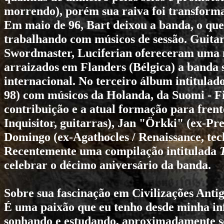
morrendo), porém sua raiva foi transforma
Em maio de 96, Bart deixou a banda, o que
trabalhando com músicos de sessão. Guita
Swordmaster
,
Luciferian
ofereceram uma 
arraizados em Flanders (Bélgica) a banda
internacional. No terceiro álbum intitulad
98) com músicos da Holanda, da Suomi - F
contribuição e a atual formação para frent
Inquisitor
, guitarras), Jan "Örkki" (ex-
Pre
Domingo (ex-
Agathocles
/
Renaissance
, te
Recentemente uma compilação intitulada
celebrar o décimo aniversário da banda.
Sobre sua fascinação em Civilizações Anti
É uma paixão que eu tenho desde minha in
sonhando e estudando, aproximadamente s