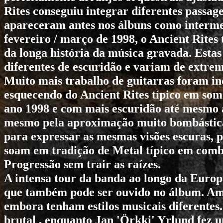
Rites
conseguiu integrar diferentes passage
apareceram antes nos álbuns como intermez
fevereiro / março de 1998, o
Ancient Rites
da longa história da música gravada. Esta
diferentes de escuridão e variam de extrem
Muito mais trabalho de guitarras foram in
esquecendo do
Ancient Rites
típico em som e
ano 1998 e com mais escuridão até mesmo a
mesmo pela aproximação muito bombástica.
para expressar as mesmas visões escuras, 
soam em tradição de Metal típico em comb
Progressão sem trair as raízes.
A intensa tour da banda ao longo da Europ
que também pode ser ouvido no álbum. Amb
embora tenham estilos musicais diferente
brutal , enquanto Jan 'Örkki' Yrlund fez u