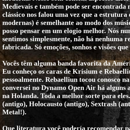
Medievais e também pode ser encontrada m
clássico nos falou uma vez que a estrutura 
modernas) é semelhante ao modo dos músic
posso pensar em um elogio melhor. Nós nun
sentimos simplesmente, não há nenhuma re
fabricada. Só emoções, sonhos e visões que
Vocês têm alguma banda favorita da Améri
Eu conheço os caras de
Krisium
e
Rebaelli
pessoalmente.
Rebaelliun
tocou conosco na
conversei no Dynamo Open Air há alguns a
na Holanda. Toda a melhor sorte para ele
(antigo),
Holocausto
(antigo),
Sextrash
(ant
Metal!).
Que literatura você podería recomendar p