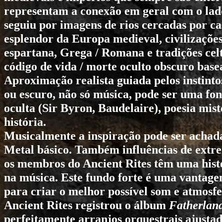
representam a conexão em geral com o lado
seguiu por imagens de rios cercadas por ca
esplendor da Europa medieval, civilizaçõe
espartana, Grega / Romana e tradições cel
código de vida / morte oculto obscuro base
Aproximação realista guiada pelos instinto
ou escuro, não só música, pode ser uma font
oculta (Sir Byron, Baudelaire), poesia mist
história.
Musicalmente a inspiração pode ser achad
Metal básico. Também influências de extr
os membros do
Ancient Rites
têm uma histó
na música. Este fundo forte é uma vantag
para criar o melhor possível som e atmosfe
Ancient Rites
registrou o álbum
Fatherlan
perfeitamente arranjos orquestrais ajust