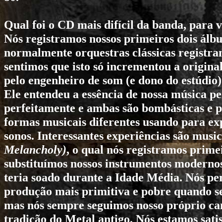
Qual foi o CD mais difícil da banda, para 
Nós registramos nossos primeiros dois álb
normalmente orquestras clássicas registram 
sentimos que isto só incrementou a origin
pelo engenheiro de som (e dono do estúdio
Ele entendeu a essência de nossa música pe
perfeitamente e ambas são bombásticas e
formas musicais diferentes usando para exp
sonos. Interessantes experiências são mus
Melancholy)
, o qual nós registramos prim
substituímos nossos instrumentos modernos
teria soado durante a Idade Média. Nós p
produção mais primitiva e pobre quando se 
mas nós sempre seguimos nosso próprio c
tradição do Metal antigo. Nós estamos sati