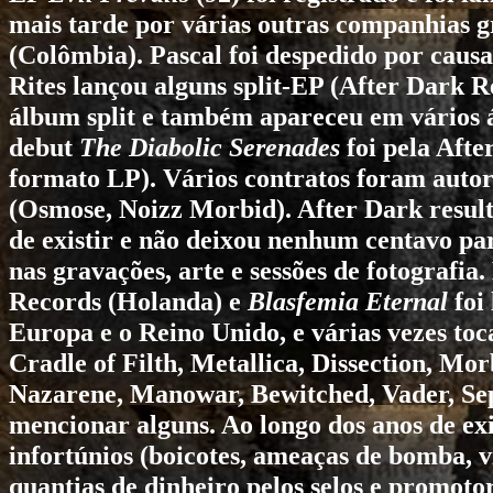
mais tarde por várias outras companhias
(Colômbia). Pascal foi despedido por caus
Rites
lançou alguns split-EP (After Dark 
álbum split e também apareceu em vários 
debut
The Diabolic Serenades
foi pela Aft
formato LP). Vários contratos foram autor
(Osmose, Noizz Morbid). After Dark result
de existir e não deixou nenhum centavo par
nas gravações, arte e sessões de fotografi
Records (Holanda) e
Blasfemia Eternal
foi
Europa e o Reino Unido, e várias vezes t
Cradle of Filth
,
Metallica
,
Dissection
,
Morb
Nazarene
,
Manowar
,
Bewitched
,
Vader
,
Se
mencionar alguns. Ao longo dos anos de ex
infortúnios (boicotes, ameaças de bomba, 
quantias de dinheiro pelos selos e promoto