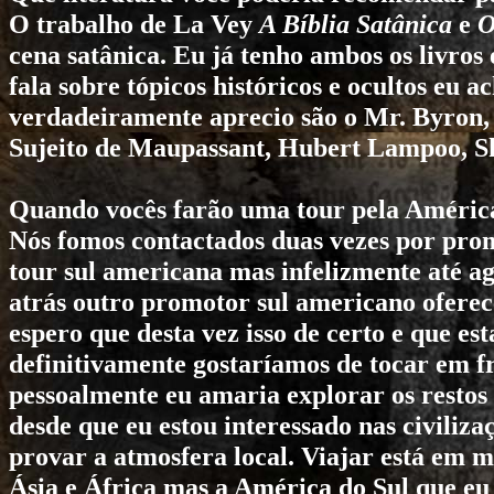
O trabalho de La Vey
A Bíblia Satânica
e
O
cena satânica. Eu já tenho ambos os livros
fala sobre tópicos históricos e ocultos eu a
verdadeiramente aprecio são o Mr. Byron,
Sujeito de Maupassant, Hubert Lampoo, Sh
Quando vocês farão uma tour pela Améric
Nós fomos contactados duas vezes por pr
tour sul americana mas infelizmente até a
atrás outro promotor sul americano oferec
espero que desta vez isso de certo e que est
definitivamente gostaríamos de tocar em f
pessoalmente eu amaria explorar os restos 
desde que eu estou interessado nas civilizaç
provar a atmosfera local. Viajar está em m
Ásia e África mas a América do Sul que e