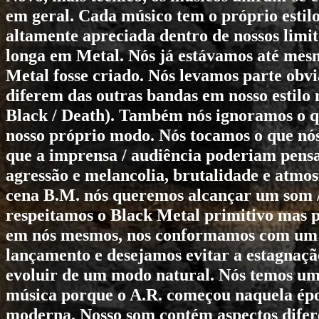
em geral. Cada músico tem o próprio estilo
altamente apreciada dentro de nossos lim
longa em Metal. Nós já estávamos até mesm
Metal fosse criado. Nós levamos parte obv
diferem das outras bandas em nosso estilo 
Black / Death). Também nós ignoramos o q
nosso próprio modo. Nós tocamos o que nós
que a imprensa / audiência poderiam pensa
agressão e melancolia, brutalidade e atmos
cena B.M. nós queremos alcançar um som /
respeitamos o Black Metal primitivo mas p
em nós mesmos, nos conformamos com um 
lançamento e desejamos evitar a estagnaçã
evoluir de um modo natural. Nós temos um 
música porque o
A.R.
começou naquela épo
moderna. Nosso som contém aspectos difere