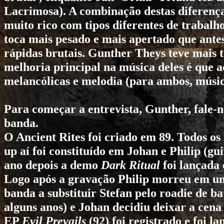
Lacrimosa
). A combinação destas diferenç
muito rico com tipos diferentes de trabal
toca mais pesado e mais apertado que ante
rápidas brutais. Gunther Theys teve mais 
melhoria principal na música deles é que a
melancólicas e melodia (para ambos, música
Para começar a entrevista, Gunther, fale-
banda.
O
Ancient Rites
foi criado em 89. Todos o
up aí foi constituído em Johan e Philip (gu
ano depois a demo
Dark Ritual
foi lançada
Logo após a gravação Philip morreu em um
banda a substituir Stefan pelo roadie de ba
alguns anos) e Johan decidiu deixar a cena
EP
Evil Prevails
(92) foi registrado e foi l