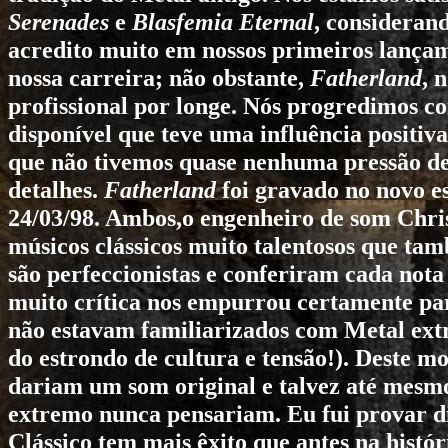
Serenades
e
Blasfemia Eternal
, considerand
acredito muito em nossos primeiros lança
nossa carreira; não obstante,
Fatherland
, 
profissional por longe. Nós progredimos 
disponível que teve uma influência positiv
que não tivemos quase nenhuma pressão de
detalhes.
Fatherland
foi gravado no novo e
24/03/98. Ambos,o engenheiro de som Chris
músicos clássicos muito talentosos que tam
são perfeccionistas e conferiram cada nota 
muito crítica nos empurrou certamente para
não estavam familiarizados com Metal ext
do estrondo de cultura e tensão!). Deste m
dariam um som original e talvez até mesmo
extremo nunca pensariam. Eu fui provar d
Clássico tem mais êxito que antes na histó