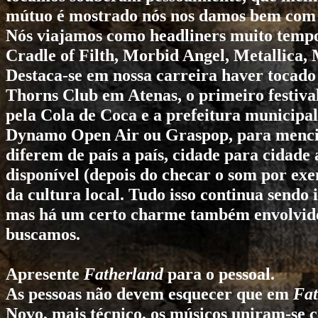
mútuo é mostrado nós nos damos bem com t
Nós viajamos como headliners muito temp
Cradle of Filth
,
Morbid Angel
,
Metallica
,
Destaca-se em nossa carreira haver tocad
Thorns Club em Atenas, o primeiro festiv
pela Cola de Coca e a prefeitura municipa
Dynamo Open Air ou Graspop, para mencio
diferem de país a país, cidade para cidad
disponível (depois do checar o som por ex
da cultura local. Tudo isso continua sendo 
mas há um certo charme também envolvido. 
buscamos.
Apresente
Fatherland
para o pessoal.
As pessoas não devem esquecer que em
Fat
Novo, mais técnico, os músicos uniram-se 