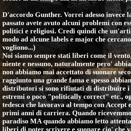
D'accordo Gunther. Vorrei adesso invece la
passato avete avuto alcuni problemi con essa 
politici e religiosi. Credi quindi che un'art
modo ad alcune labels e major che cercano 
vogliono...)
Noi siamo sempre stati liberi come il vento
niente e nessuno, naturalmente pero' abbia
non abbiamo mai accettato di suonare seco
raggiunto una grande fama e spesso abbiam
distributori si sono rifiutati di distribuir
estremi o poco "politically correct" etc., o
tedesca che lavorava al tempo con
Accept
primi anni di carriera. Quando ricevemmo 
paradiso MA quando abbiamo letto attenta
liberi di poter scrivere e suonare cio' che