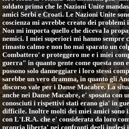
soldato prima che le Nazioni Unite mandass
amici Serbi e Croati. Le Nazioni Unite sono
coscienza mi avrebbe creato dei problemi i
Non mi importa quello che diceva la propag
nemici. I miei superiori mi hanno sempre 
rimasto calmo e non ho mai sparato un colp
Combattero' e proteggero me e i miei comp
guerra" in quanto gente come questa non e'
possono solo danneggiare i loro stessi co
sarebbe un vero dramma, in quanto gli
Anc
discorso vale per i Danse Macabre. La situa
anche nei
Danse Macabre
, e' sposata con 
conosciuti i rispettivi stati erano gia' in 
difficile. Inoltre molti dei miei amici sono 
con L'I.R.A. che e' considerata da loro co
propria liberta' nei confronti degli inglesi