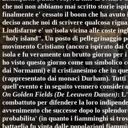
che noi non abbiamo mai scritto storie ispi
finalmente e' cessato il boom che ha avuto 
deciso anche noi di scrivere qualcosa rigu
Lindisfarne e' un'isola vicina alle coste i
"holy island". Un posto di pellegrinaggio p
movimento Cristiano (ancora ispirato dai C
isola e fu veramente un brutto giorno per 
ho visto questo giorno come un simbolico c
dai Normanni) e il cristianesimo che in queg
(rappresentato dai monaci Durham). Tutti 
quell'evento e in seguito vennero considera
On Golden Fields (De Leeuwen Dansen)
: L
combattuto per difendere la loro indipendenz
avvenimento che successe dopo lo splendor
probabilita' (in quanto i fiamminghi si tr
battaglia fu vinta dalle popolazioni fiamm