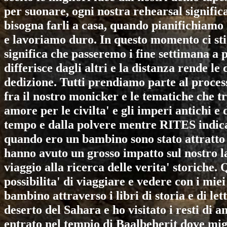
per suonare, ogni nostra rehearsal signific
bisogna farli a casa, quando pianifichiamo
e lavoriamo duro. In questo momento ci st
significa che passeremo i fine settimana a
differisce dagli altri e la distanza rende le
dedizione. Tutti prendiamo parte al proces
fra il nostro monicker e le tematiche che 
amore per le civilta' e gli imperi antichi 
tempo e dalla polvere mentre RITES indica
quando ero un bambino sono stato attratto 
hanno avuto un grosso impatto sul nostro l
viaggio alla ricerca delle verita' storiche
possibilita' di viaggiare e vedere con i mie
bambino attraverso i libri di storia e di le
deserto del Sahara e ho visitato i resti di an
entrato nel tempio di Baalbeherit dove migl