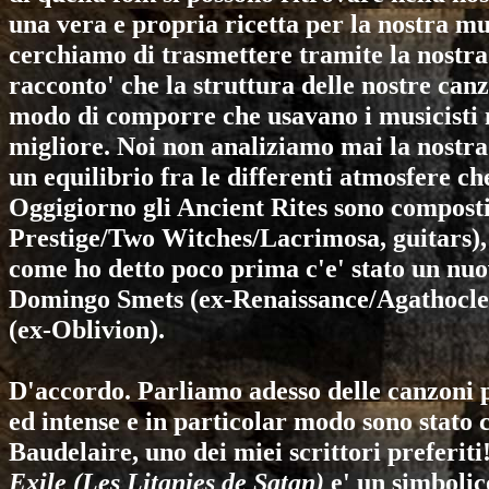
una vera e propria ricetta per la nostra mu
cerchiamo di trasmettere tramite la nostra
racconto' che la struttura delle nostre canz
modo di comporre che usavano i musicisti
migliore. Noi non analiziamo mai la nostr
un equilibrio fra le differenti atmosfere c
Oggigiorno gli
Ancient Rites
sono composti
Prestige/Two Witches/Lacrimosa
, guitars)
come ho detto poco prima c'e' stato un nuov
Domingo Smets (ex-
Renaissance
/
Agathocle
(ex-
Oblivion
).
D'accordo. Parliamo adesso delle canzoni 
ed intense e in particolar modo sono stato
Baudelaire, uno dei miei scrittori preferiti
Exile (Les Litanies de Satan)
e' un simbolico