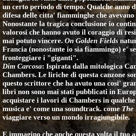
un certo periodo di tempo. Qualche anno dop
difesa delle citta' fiamminghe che avevano
Nonostante la tragica conclusione io contin
valorosi che hanno avuto il coraggio di re
mai potuto vincere.
On Golden Fields
natur
Francia (nonostante io sia fiammingo) e' 
fronteggiare i "giganti".
Dim Carcosa
: Ispirata dalla mitologica Ca
Chambers. Le liriche di questa canzone so
questo scrittore che ha avuto una cosi' gra
libri non sono mai stati pubblicati in Euro
acquistare i lavori di Chambers in qualche 
musica e' come una soundtrack. come
The 
viaggiare verso un mondo irragiungibile.
E immagino che anche questa volta il tuo am