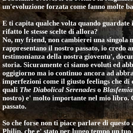
un'evoluzione forzata come fanno molte band
E ti capita qualche volta quando guardate in
rifatto le stesse scelte di allora?
No, my friend, non cambierei una singola n
rappresentano il nostro passato, io credo 
testimonianza della nostra gioventu', docu
storia. Sicuramente ci siamo evoluti ed abb
oggigiorno ma io continuo ancora ad abbracc
imperfezioni come il giusto feelings che di 
quali
The Diabolical Serenades
o
Blasfemia
nostro) e' molto importante nel mio libro.
passato.
So che forse non ti piace parlare di quest
Philip, che e' stato per lungo tempo un tuo 