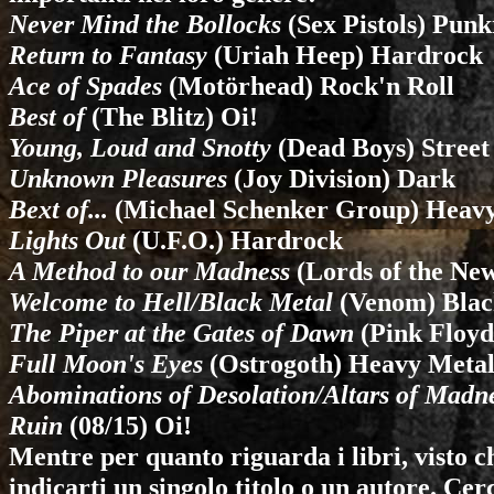
Never Mind the Bollocks
(
Sex Pistols
) Punk
Return to Fantasy
(
Uriah Heep
) Hardrock
Ace of Spades
(
Motörhead
) Rock'n Roll
Best of
(
The Blitz
) Oi!
Young, Loud and Snotty
(
Dead Boys
) Stree
Unknown Pleasures
(
Joy Division
) Dark
Bext of...
(
Michael Schenker Group
) Heav
Lights Out
(
U.F.O.
) Hardrock
A Method to our Madness
(
Lords of the Ne
Welcome to Hell/Black Metal
(
Venom
) Bla
The Piper at the Gates of Dawn
(
Pink Floyd
Full Moon's Eyes
(
Ostrogoth
) Heavy Meta
Abominations of Desolation/Altars of Madn
Ruin
(
08/15
) Oi!
Mentre per quanto riguarda i libri, visto c
indicarti un singolo titolo o un autore. Ce