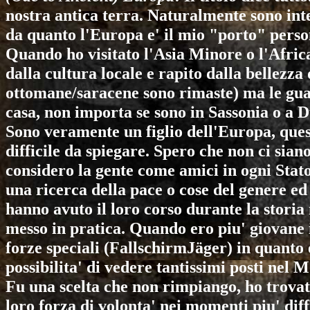
nostra antica terra. Naturalmente sono inte
da quanto l'Europa e' il mio "porto" perso
Quando ho visitato l'Asia Minore o l'Africa
dalla cultura locale e rapito dalla bellezza
ottomane/saracene sono rimaste) ma le gua
casa, non importa se sono in Sassonia o a D
Sono veramente un figlio dell'Europa, quest
difficile da spiegare. Spero che non ci sia
considero la gente come amici in ogni Sta
una ricerca della pace o cose del genere ed 
hanno avuto il loro corso durante la storia
messo in pratica. Quando ero piu' giovane il
forze speciali (FallschirmJäger) in quanto 
possibilita' di vedere tantissimi posti nel 
Fu una scelta che non rimpiango, ho trovat
loro forza di volonta' nei momenti piu' diffi