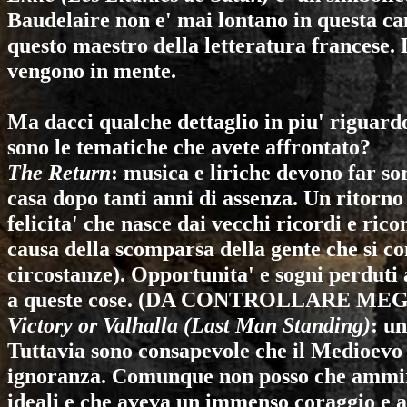
Baudelaire non e' mai lontano in questa c
questo maestro della letteratura francese.
vengono in mente.
Ma dacci qualche dettaglio in piu' riguardo
sono le tematiche che avete affrontato?
The Return
: musica e liriche devono far so
casa dopo tanti anni di assenza. Un ritorno 
felicita' che nasce dai vecchi ricordi e ric
causa della scomparsa della gente che si co
circostanze). Opportunita' e sogni perduti 
a queste cose. (DA CONTROLLARE ME
Victory or Valhalla (Last Man Standing)
: un
Tuttavia sono consapevole che il Medioevo 
ignoranza. Comunque non posso che ammira
ideali e che aveva un immenso coraggio e au