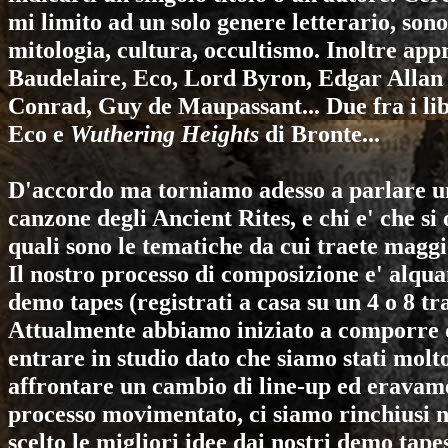
mi limito ad un solo genere letterario, sono
mitologia, cultura, occultismo. Inoltre appr
Baudelaire, Eco, Lord Byron, Edgar Allan
Conrad, Guy de Maupassant... Due fra i lib
Eco e
Wuthering Heights
di Bronte...
D'accordo ma torniamo adesso a parlare un
canzone degli
Ancient Rites
, e chi e' che 
quali sono le tematiche da cui traete magg
Il nostro processo di composizione e' alqu
demo tapes (registrati a casa su un 4 o 8 tr
Attualmente abbiamo iniziato a comporre d
entrare in studio dato che siamo stati molt
affrontare un cambio di line-up ed eravamo
processo movimentato, ci siamo rinchiusi n
scelto le migliori idee dai nostri demo ta