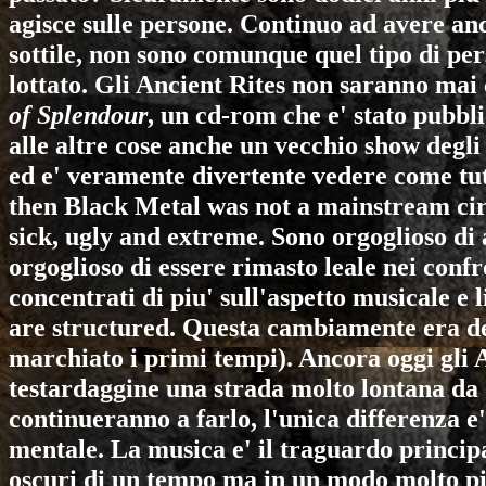
agisce sulle persone. Continuo ad avere an
sottile, non sono comunque quel tipo di pe
lottato. Gli
Ancient Rites
non saranno mai 
of Splendour
, un cd-rom che e' stato pubbli
alle altre cose anche un vecchio show degli
ed e' veramente divertente vedere come tutt
then Black Metal was not a mainstream cir
sick, ugly and extreme. Sono orgoglioso di 
orgoglioso di essere rimasto leale nei confro
concentrati di piu' sull'aspetto musicale e
are structured. Questa cambiamente era del
marchiato i primi tempi). Ancora oggi gli
A
testardaggine una strada molto lontana da 
continueranno a farlo, l'unica differenza e
mentale. La musica e' il traguardo principa
oscuri di un tempo ma in un modo molto piu'