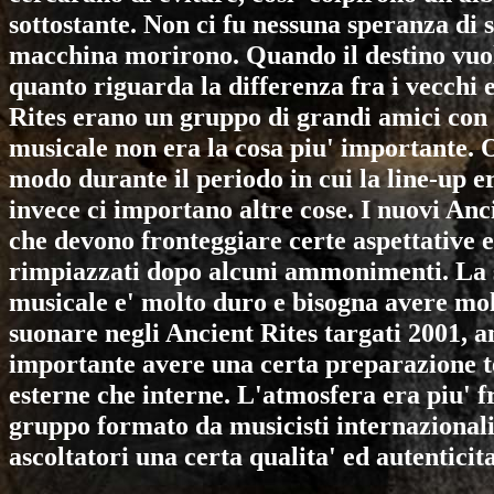
sottostante. Non ci fu nessuna speranza di s
macchina morirono. Quando il destino vuole
quanto riguarda la differenza fra i vecchi 
Rites
erano un gruppo di grandi amici con 
musicale non era la cosa piu' importante. 
modo durante il periodo in cui la line-up 
invece ci importano altre cose. I nuovi
Anci
che devono fronteggiare certe aspettative e
rimpiazzati dopo alcuni ammonimenti. La s
musicale e' molto duro e bisogna avere mol
suonare negli
Ancient Rites
targati 2001, a
importante avere una certa preparazione te
esterne che interne. L'atmosfera era piu' f
gruppo formato da musicisti internazionali 
ascoltatori una certa qualita' ed autenticita'