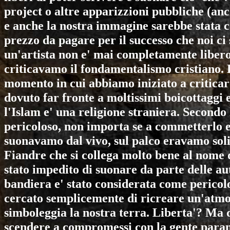
project o altre apparizzioni pubbliche (anch
e anche la nostra immagine sarebbe stata con
prezzo da pagare per il successo che noi c
un'artista non e' mai completamente libero.
criticavamo il fondamentalismo cristiano. E
momento in cui abbiamo iniziato a critica
dovuto far fronte a moltissimi boicottaggi
l'Islam e' una religione straniera. Secondo
pericoloso, non importa se a commetterlo e
suonavamo dal vivo, sul palco eravamo soli
Fiandre che si collega molto bene al nome d
stato impedito di suonare da parte delle a
bandiera e' stato considerata come perico
cercato semplicemente di ricreare un'atmo
simboleggia la nostra terra. Liberta'? Ma q
scendere a compromessi con la gente parano