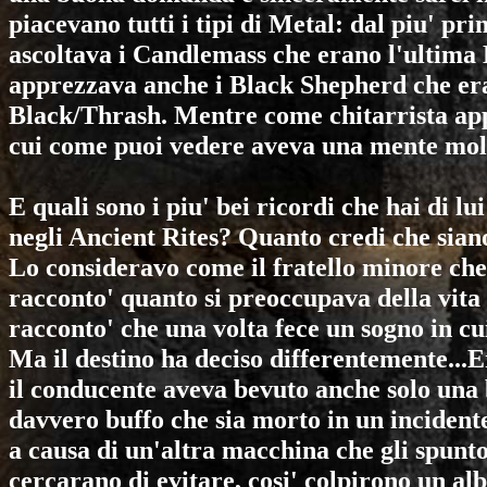
piacevano tutti i tipi di Metal: dal piu' pr
ascoltava i
Candlemass
che erano l'ultima
apprezzava anche i
Black Shepherd
che er
Black/Thrash. Mentre come chitarrista a
cui come puoi vedere aveva una mente molt
E quali sono i piu' bei ricordi che hai di l
negli
Ancient Rites
? Quanto credi che sian
Lo consideravo come il fratello minore ch
racconto' quanto si preoccupava della vita
racconto' che una volta fece un sogno in cui
Ma il destino ha deciso differentemente...Er
il conducente aveva bevuto anche solo una 
davvero buffo che sia morto in un incidente
a causa di un'altra macchina che gli spunto
cercarano di evitare, cosi' colpirono un al