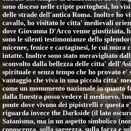
sono disceso nelle cripte portoghesi, ho visi
delle strade dell'antica Roma. Inoltre ho v
cavallo, ho visitato le citta' medievali ori
dove Giovanna D'Arco venne giustiziata, ho s
sono le silenti testimonianze dello splendor
micenee, fenice e cartaginesi, le cui mura
intatte. Inoltre sono stato meravigliato dal
sconvolto dalla bellezza delle citta' dell
spirituale e senza tempo che ho provato e' s
vantaggio che viva in una piccola citta' med
come un monumento nazionale in quanto fa
dalla finestra posso vedere il medioevo. Ino
ponte dove vivono dei pipistrelli e questa 
riguarda invece the Darkside (il lato oscuro
Satanismo, ma in un aspetto simbolico (non
conoscenza, sulla saggezza, sulla forza e su