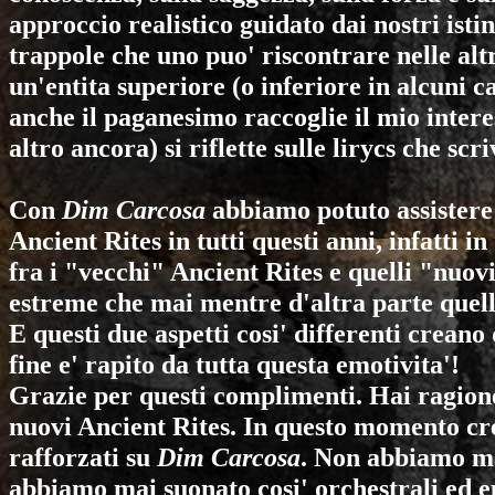
approccio realistico guidato dai nostri istin
trappole che uno puo' riscontrare nelle alt
un'entita superiore (o inferiore in alcuni ca
anche il paganesimo raccoglie il mio intere
altro ancora) si riflette sulle lirycs che scr
Con
Dim Carcosa
abbiamo potuto assistere 
Ancient Rites in tutti questi anni, infatti i
fra i "vecchi" Ancient Rites e quelli "nuov
estreme che mai mentre d'altra parte quel
E questi due aspetti cosi' differenti creano
fine e' rapito da tutta questa emotivita'!
Grazie per questi complimenti. Hai ragione
nuovi
Ancient Rites
. In questo momento c
rafforzati su
Dim Carcosa
. Non abbiamo mai
abbiamo mai suonato cosi' orchestrali ed e