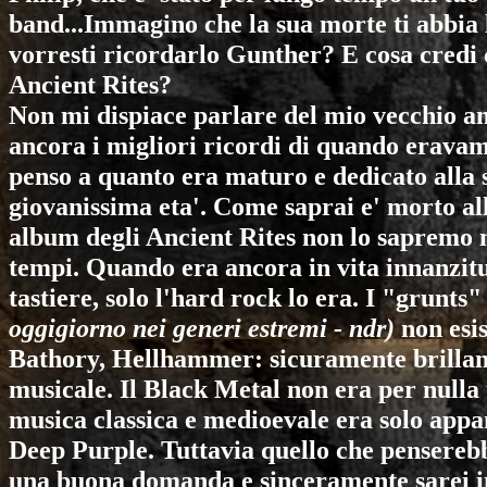
band...Immagino che la sua morte ti abbia
vorresti ricordarlo Gunther? E cosa credi
Ancient Rites
?
Non mi dispiace parlare del mio vecchio a
ancora i migliori ricordi di quando erava
penso a quanto era maturo e dedicato alla 
giovanissima eta'. Come saprai e' morto all
album degli
Ancient Rites
non lo sapremo m
tempi. Quando era ancora in vita innanzitut
tastiere, solo l'hard rock lo era. I "grunts
oggigiorno nei generi estremi - ndr)
non esi
Bathory
,
Hellhammer
: sicuramente brilla
musicale. Il Black Metal non era per nulla 
musica classica e medioevale era solo app
Deep Purple
. Tuttavia quello che pensereb
una buona domanda e sinceramente sarei int