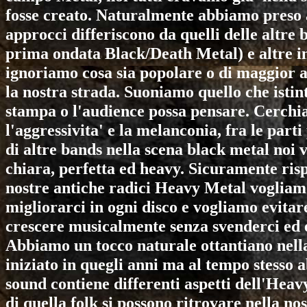
fosse creato. Naturalmente abbiamo preso a
approcci differiscono da quelli delle altre
prima ondata Black/Death Metal) e altre in
ignoriamo cosa sia popolare o di maggior 
la nostra strada. Suoniamo quello che isti
stampa o l'audience possa pensare. Cerchi
l'aggressivita' e la melanconia, fra le parti
di altre bands nella scena black metal no
chiara, perfetta ed heavy. Sicuramente ris
nostre antiche radici Heavy Metal vogliam
migliorarci in ogni disco e vogliamo evitare 
crescere musicalmente senza svenderci ed e
Abbiamo un tocco naturale ottantiano nell
iniziato in quegli anni ma al tempo stesso
sound contiene differenti aspetti dell'Hea
di quella folk si possono ritrovare nella n