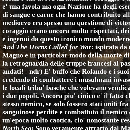
e' una favola ma ogni Nazione ha degli esemp
di sangue e carne che hanno contribuito all
medioevo era spesso una questione di vitto
coraggio erano ancora molto rispettati, dei
e ingenui da questo ironico mondo modern
And The Horns Called for War
: ispirata d
Magno e in particolar modo della morte di
la retroguardia delle truppe francesi al pas
andati! - ndr) E' buffo che Rolando e i su
credendo di combattere i musulmani invaso
le locali tribu' basche che volevano vendica
i due popoli. Ancora piu' cinico e' il fatto 
stesso nemico, se solo fossero stati uniti fr
sanguinose perdite e combattuto il nemico 
un'epoca molto caotica, cio' nonostante res
North Sea
: Sono veramente attratto dal Ma