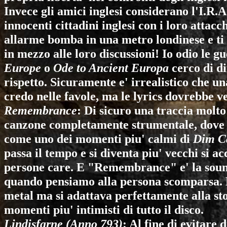
Invece gli amici inglesi considerano l'I.R.
innocenti cittadini inglesi con i loro attac
allarme bomba in una metro londinese e ti p
in mezzo alle loro discussioni! Io odio le 
Europe
o
Ode to Ancient Europa
cerco di di
rispetto. Sicuramente e' irrealistico che u
credo nelle favole, ma le lyrics dovrebbe v
Remembrance
: Di sicuro una traccia molt
canzone completamente strumentale, dove l
come uno dei momenti piu' calmi di
Dim C
passa il tempo e si diventa piu' vecchi si 
persone care. E "Remembrance" e' la soundt
quando pensiamo alla persona scomparsa. 
metal ma si adattava perfettamente alla sto
momenti piu' intimisti di tutto il disco.
Lindisfarne (Anno 793)
: Al fine di evitare 