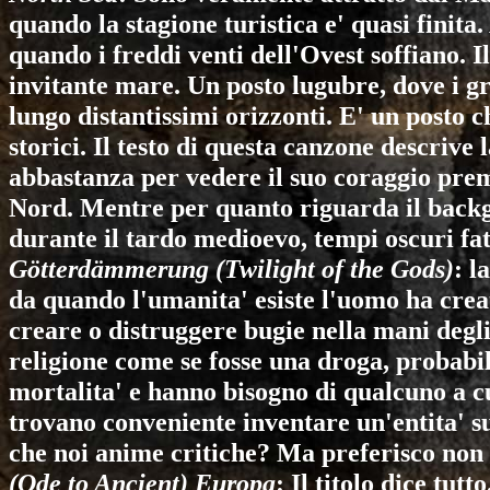
quando la stagione turistica e' quasi finita.
quando i freddi venti dell'Ovest soffiano. 
invitante mare. Un posto lugubre, dove i gri
lungo distantissimi orizzonti. E' un posto c
storici. Il testo di questa canzone descrive
abbastanza per vedere il suo coraggio prem
Nord. Mentre per quanto riguarda il backgr
durante il tardo medioevo, tempi oscuri fatt
Götterdämmerung (Twilight of the Gods)
: l
da quando l'umanita' esiste l'uomo ha creato
creare o distruggere bugie nella mani degli
religione come se fosse una droga, probabi
mortalita' e hanno bisogno di qualcuno a cu
trovano conveniente inventare un'entita' su
che noi anime critiche? Ma preferisco non v
(Ode to Ancient) Europa
: Il titolo dice tutt