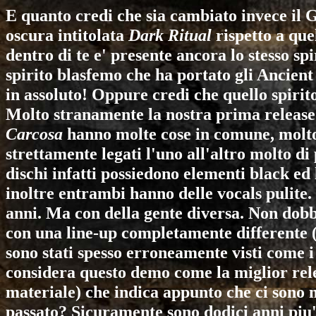
E quanto credi che sia cambiato invece il 
oscura intitolata
Dark Ritual
rispetto a que
dentro di te e' presente ancora lo stesso s
spirito blasfemo che ha portato gli Ancien
in assoluto! Oppure credi che quello spirit
Molto stranamente la nostra prima releas
Carcosa
hanno molte cose in comune, molto 
strettamente legati l'uno all'altro molto di
dischi infatti possiedono elementi black ed
inoltre entrambi hanno delle vocals pulite.
anni. Ma con della gente diversa. Non dobb
con una line-up completamente differente 
sono stati spesso erroneamente visti come i
considera questo demo come la miglior rele
materiale) che indica appunto che ci sono m
passato? Sicuramente sono dodici anni piu' 