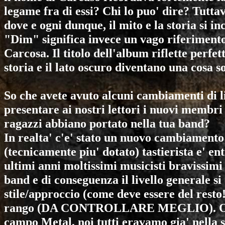
legame fra di essi? Chi lo puo' dire? Tuttav
dove e ogni dunque, il mito e la storia si i
"Dim" significa invece un vago riferimento
Carcosa. Il titolo dell'album riflette perfe
storia e il lato oscuro diventano una cosa so
So che avete avuto alcuni cambiamenti di li
presentare ai nostri lettori i nuovi membri
ragazzi abbiano portato nella tua band?
In realta' c'e' stato un nuovo cambiamento
(tecnicamente piu' dotato) tastierista e' en
ultimi anni moltissimi musicisti bravissimi
band e di conseguenza il livello generale si
stile/approccio (come deve essere del resto!
rango (DA CONTROLLARE MEGLIO). Ogni 
campo Metal, noi tutti eravamo gia' nella