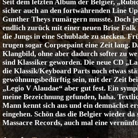
Seit dem letzten Album der Belgier, „Rubi
sicher auch an den fortwährenden Line Up
Gunther Theys rumärgern musste. Doch jet
endlich zurück mit einer neuen Brise Folk 
die Jungs in eine Schublade zu stecken. Fr
trugen sogar Corpsepaint eine Zeit lang.
Klangbild, ohne aber dadurch softer zu w
sind Klassiker geworden. Die neue CD „Lag
die Klassik/Keyboard Parts noch etwas stä
gewöhnungsbedürftig sein, mit der Zeit be
„Legio V Alaudae“ aber gut fest. Ein symp
meine Bezeichnung gefunden, haha. Textlic
Mann kennt sich aus und ein demnächst ers
eingehen. Schön das die Belgier wieder da s
Massacre Records, auch mal eine vernünfti