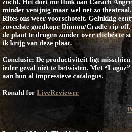
zocht. Het doet me flink aan Carach Angre
minder venijnig maar wel net zo theatraal.
Rites ons weer voorschotelt. Gelukkig eentj
zoveelste goedkope Dimmu/Cradle rip-off. 
de plaat te dragen zonder over clichés te st
ik krijg van deze plaat.
Conclusie: De productiviteit ligt misschien 
ieder geval niet te betwisten. Met “Laguz”
aan hun al impressieve catalogus.
Ronald for
LiveReviewer
B