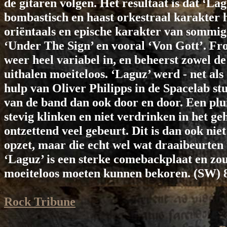
de gitaren volgen. Het resultaat is dat ‘Lag
bombastisch en haast orkestraal karakter h
oriëntaals en epische karakter van sommig
‘Under The Sign’ en vooral ‘Von Gott’. Fr
weer heel variabel in, en beheerst zowel d
uithalen moeiteloos. ‘Laguz’ werd - net al
hulp van Oliver Philipps in de Spacelab stu
van de band dan ook door en door. Een plui
stevig klinken en niet verdrinken in het g
ontzettend veel gebeurt. Dit is dan ook ni
opzet, maar die echt wel wat draaibeurten n
‘Laguz’ is een sterke comebackplaat en zou 
moeiteloos moeten kunnen bekoren. (SW) 
Rock Tribune