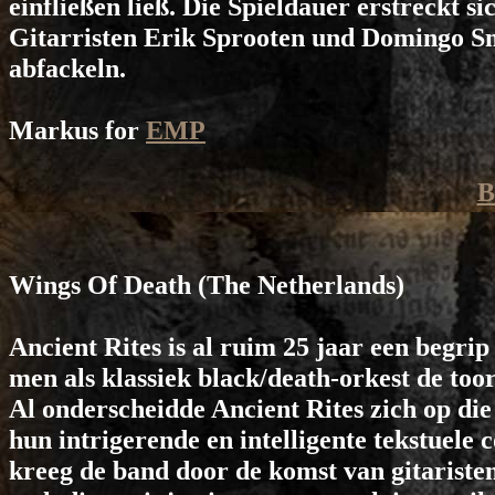
einfließen ließ. Die Spieldauer erstreckt si
Gitarristen Erik Sprooten und Domingo S
abfackeln.
Markus for
EMP
B
Wings Of Death
(The Netherlands)
Ancient Rites is al ruim 25 jaar een begri
men als klassiek black/death-orkest de too
Al onderscheidde Ancient Rites zich op die 
hun intrigerende en intelligente tekstuele
kreeg de band door de komst van gitariste