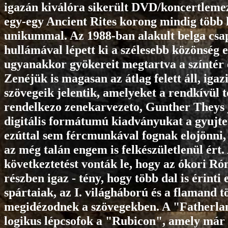
igazán kiválóra sikerült DVD/koncertlemez
egy-egy Ancient Rites korong mindig több 
unikummal. Az 1988-ban alakult belga csa
hullámával lépett ki a szélesebb közönség e
ugyanakkor gyökereit megtartva a színtér 
Zenéjük is magasan az átlag felett áll, iga
szövegeik jelentik, amelyeket a rendkívül t
rendelkezo zenekarvezeto, Gunther Theys j
digitális formátumú kiadványukat a gyuj
ezúttal sem fércmunkával fognak elojönni,
az még talán engem is felkészületlenül ért
következtetést vonták le, hogy az ókori Ró
részben igaz - tény, hogy több dal is érinti
spártaiak, az I. világháború és a flamand
megidézodnek a szövegekben. A "Fatherla
logikus lépcsofok a "Rubicon", amely már 