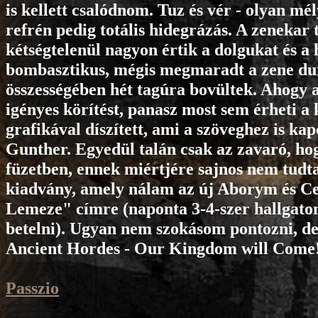
is kellett csalódnom. Tuz és vér - olyan mé
refrén pedig totális hidegrázás. A zenekar 
kétségtelenül nagyon értik a dolgukat és a h
bombasztikus, mégis megmaradt a zene durv
összességében hét tagúra bovültek. Ahogy
igényes körítést, panasz most sem érheti a 
grafikával díszített, ami a szöveghez is ka
Gunther. Egyedül talán csak az zavaró, h
füzetben, ennek miértjére sajnos nem tud
kiadvány, amely nálam az új Aborym és Celt
Lemeze" címre (naponta 3-4-szer hallgato
betelni). Ugyan nem szokásom pontozni, de 
Ancient Hordes - Our Kingdom will Come
Passzio