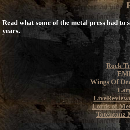
Read what some of the metal press had to s
years.
Rock Tr
EM
Wings Of De
Lar
LiveReview
Lords of Me
Totentanz 