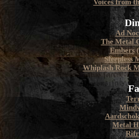
Voices from t
Di
Ad No
The Metal 
Embers
(
Sleepless 
Whiplash Rock M
Fa
Ter
Mind
Aardscho
Metal 
Rifr