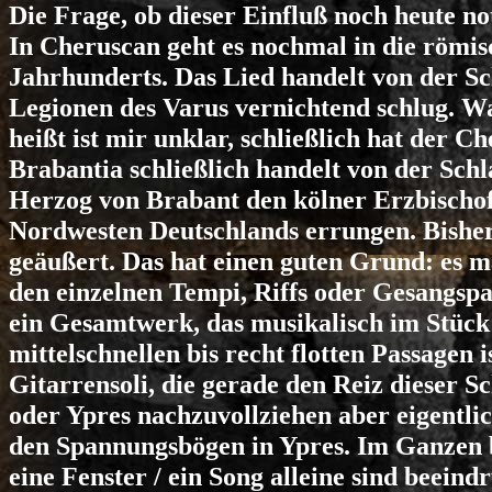
Die Frage, ob dieser Einfluß noch heute no
In Cheruscan geht es nochmal in die römisc
Jahrhunderts. Das Lied handelt von der S
Legionen des Varus vernichtend schlug. W
heißt ist mir unklar, schließlich hat der 
Brabantia schließlich handelt von der Sch
Herzog von Brabant den kölner Erzbischof
Nordwesten Deutschlands errungen. Bisher
geäußert. Das hat einen guten Grund: es m
den einzelnen Tempi, Riffs oder Gesangspa
ein Gesamtwerk, das musikalisch im Stück 
mittelschnellen bis recht flotten Passagen i
Gitarrensoli, die gerade den Reiz dieser S
oder Ypres nachzuvollziehen aber eigentlic
den Spannungsbögen in Ypres. Im Ganzen be
eine Fenster / ein Song alleine sind beeind