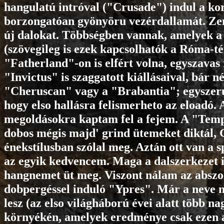
hangulatú intróval ("Crusade") indul a ko
borzongatóan gyönyöru vezérdallamát. Zen
új dalokat. Többségben vannak, amelyek a
(szövegileg is ezek kapcsolhatók a Róma-t
"Fatherland"-on is elfért volna, egyszavas 
"Invictus" is szaggatott kiállásaival, bár
"Cheruscan" vagy a "Brabantia"; egyszeru
hogy elso hallásra felismerheto az eloadó. 
megoldásokra kaptam fel a fejem. A "Templ
dobos mégis majd' grind ütemeket diktál, 
énekstílusban szólal meg. Aztán ott van a
az egyik kedvencem. Maga a dalszerkezet is 
hangnemet üt meg. Viszont nálam az abszo
dobpergéssel induló "Ypres". Már a neve mi
lesz (az elso világháború évei alatt több na
környékén, amelyek eredménye csak ezen a 