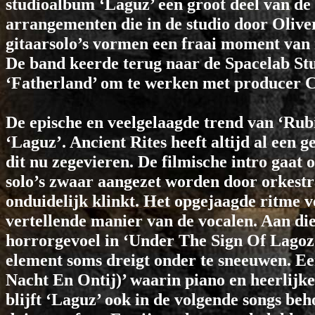
studioalbum ‘Laguz’ een groot deel van de 
arrangementen die in de studio door Olive
gitaarsolo’s vormen een fraai moment van 
De band keerde terug naar de Spacelab Stud
‘Fatherland’ om te werken met producer C
De epische en veelgelaagde trend van ‘Rub
‘Laguz’. Ancient Rites heeft altijd al een 
dit nu zegevieren. De filmische intro gaat 
solo’s zwaar aangezet worden door orkestr
onduidelijk klinkt. Het opgejaagde ritme v
vertellende manier van de vocalen. Aan di
horrorgevoel in ‘Under The Sign Of Lagoz’,
element soms dreigt onder te sneeuwen. Ee
Nacht En Ontij)’ waarin piano en heerlij
blijft ‘Laguz’ ook in de volgende songs be