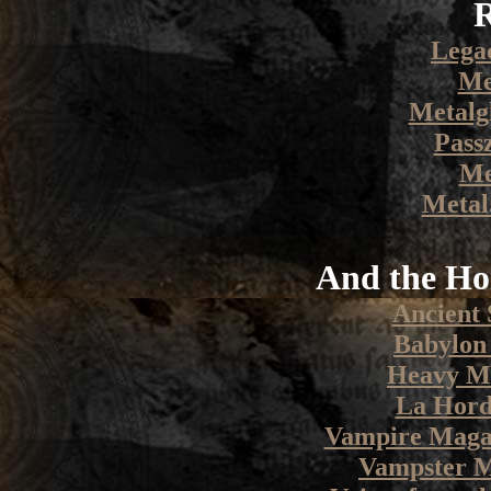
Lega
Me
Metalg
Pass
Me
Metal
And the Ho
Ancient 
Babylon
Heavy Me
La Hord
Vampire Maga
Vampster 