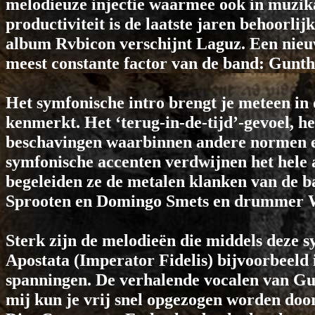
melodieuze injectie waarmee ook in muzik
productiviteit is de laatste jaren behoorli
album Rvbicon verschijnt Laguz. Een nieuw
meest constante factor van de band: Gunth
Het symfonische intro brengt je meteen in 
kenmerkt. Het ‘terug-in-de-tijd’-gevoel, 
beschavingen waarbinnen andere normen e
symfonische accenten verdwijnen het hele 
begeleiden ze de metalen klanken van de ba
Sprooten en Domingo Smets en drummer W
Sterk zijn de melodieën die middels deze 
Apostata (Imperator Fidelis) bijvoorbeeld
spanningen. De verhalende vocalen van Gu
mij kun je vrij snel opgezogen worden door