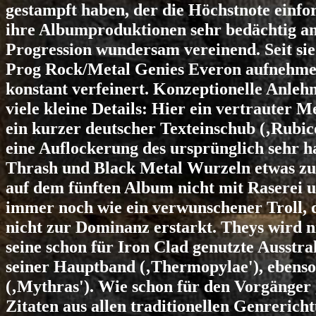
gestampft haben, der die Höchstnote ein
ihre Albumproduktionen sehr bedächtig a
Progression wundersam vereinend. Seit sie
Prog Rock/Metal Genies Everon aufnehmen,
konstant verfeinert. Konzeptionelle Anle
viele kleine Details: Hier ein vertrauter M
ein kurzer deutscher Texteinschub (‚Rubico
eine Auflockerung des ursprünglich sehr h
Thrash und Black Metal Wurzeln etwas zur
auf dem fünften Album nicht mit Raserei
immer noch wie ein verwunschener Troll, 
nicht zur Dominanz erstarkt. Theys wird n
seine schon für Iron Clad genutzte Ausstra
seiner Hauptband (‚Thermopylae'), ebenso
(‚Mythras'). Wie schon für den Vorgänger
Zitaten aus allen traditionellen Genreric