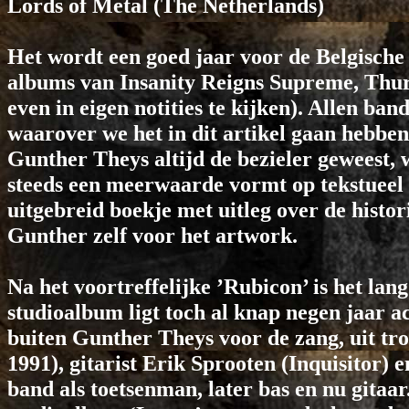
Lords of Metal
(The Netherlands)
Het wordt een goed jaar voor de Belgische
albums van Insanity Reigns Supreme, Thur
even in eigen notities te kijken). Allen ban
waarover we het in dit artikel gaan hebben 
Gunther Theys altijd de bezieler geweest, 
steeds een meerwaarde vormt op tekstueel 
uitgebreid boekje met uitleg over de histo
Gunther zelf voor het artwork.
Na het voortreffelijke ’Rubicon’ is het lan
studioalbum ligt toch al knap negen jaar a
buiten Gunther Theys voor de zang, uit t
1991), gitarist Erik Sprooten (Inquisitor) 
band als toetsenman, later bas en nu gitaar.